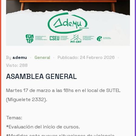
By
ademu
General
Publicado: 24 Febrero 2026
Visto: 288
ASAMBLEA GENERAL
Martes 17 de marzo a las 18hs en el local de SUTEL
(Miguelete 2332).
Temas:
*Evaluación del inicio de cursos.
*Medidas ante nuevas situaciones de violencia.